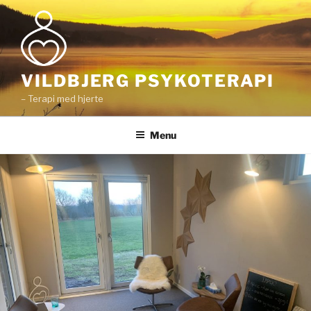
Videre
til
indhold
VILDBJERG PSYKOTERAPI
– Terapi med hjerte
Menu