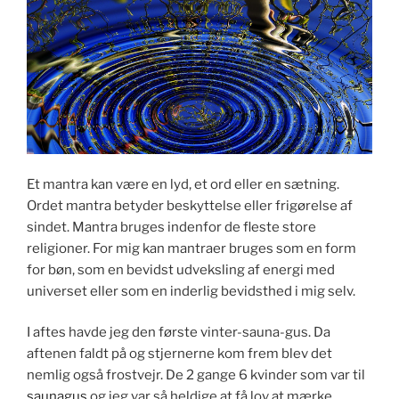
Et mantra kan være en lyd, et ord eller en sætning.
Ordet mantra betyder beskyttelse eller frigørelse af
sindet. Mantra bruges indenfor de fleste store
religioner. For mig kan mantraer bruges som en form
for bøn, som en bevidst udveksling af energi med
universet eller som en inderlig bevidsthed i mig selv.
I aftes havde jeg den første vinter-sauna-gus. Da
aftenen faldt på og stjernerne kom frem blev det
nemlig også frostvejr. De 2 gange 6 kvinder som var til
saunagus
og jeg var så heldige at få lov at mærke