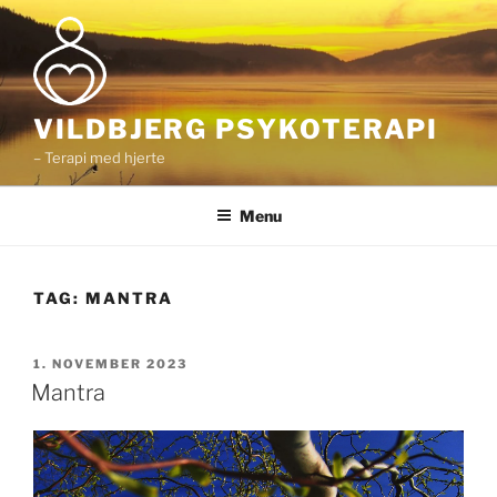
Videre
til
indhold
VILDBJERG PSYKOTERAPI
– Terapi med hjerte
Menu
TAG:
MANTRA
UDGIVET
1. NOVEMBER 2023
DEN
Mantra