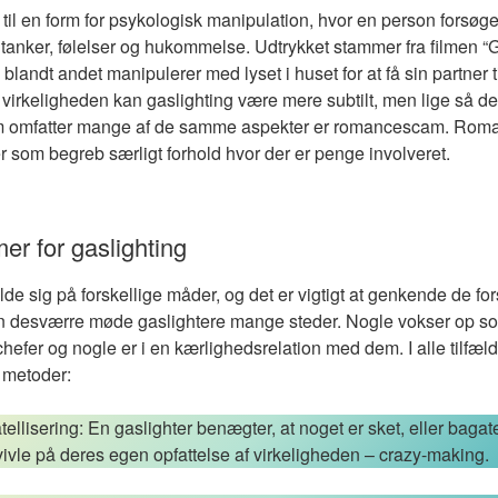
 til en form for psykologisk manipulation, hvor en person forsøger
 tanker, følelser og hukommelse. Udtrykket stammer fra filmen “G
andt andet manipulerer med lyset i huset for at få sin partner til
 virkeligheden kan gaslighting være mere subtilt, men lige så des
m omfatter mange af de samme aspekter er romancescam. Rom
 som begreb særligt forhold hvor der er penge involveret.
mer for gaslighting
de sig på forskellige måder, og det er vigtigt at genkende de for
n desværre møde gaslightere mange steder. Nogle vokser op so
efer og nogle er i en kærlighedsrelation med dem. I alle tilfæld
metoder:
lisering: En gaslighter benægter, at noget er sket, eller bagatel
tvivle på deres egen opfattelse af virkeligheden – crazy-making.