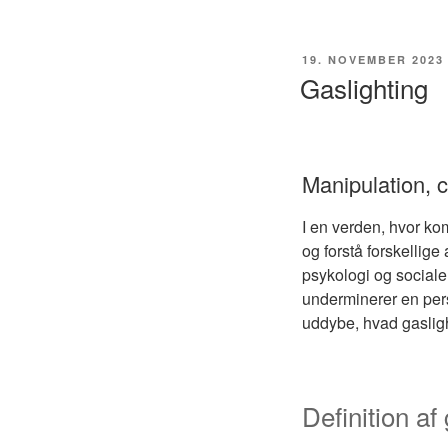
UDGIVET
19. NOVEMBER 2023
DEN
Gaslighting
Manipulation, c
I en verden, hvor kom
og forstå forskellig
psykologi og sociale
underminerer en pers
uddybe, hvad gasligh
Definition af