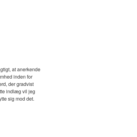
igtigt, at anerkende
omhed inden for
rd, der gradvist
te indlæg vil jeg
tte sig mod det.