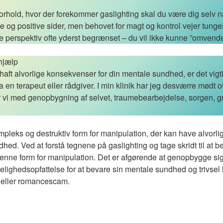
 forhold, hvor der forekommer gaslighting skal du være dig selv 
e og positive sider, men behovet for magt og kontrol vejer tunge
ifte perspektiv ofte yderst begrænset – du vil ikke kunne ”omven
hjælp
haft alvorlige konsekvenser for din mentale sundhed, er det vigt
a en terapeut eller rådgiver. I min klinik har jeg desværre mødt 
r vi med genopbygning af selvet, traumebearbejdelse, sorgen,
mpleks og destruktiv form for manipulation, der kan have alvorl
hed. Ved at forstå tegnene på gaslighting og tage skridt til at be
ne form for manipulation. Det er afgørende at genopbygge sig 
rkelighedsopfattelse for at bevare sin mentale sundhed og trivse
g eller romancescam.