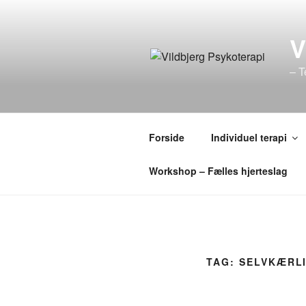
Videre
til
indhold
– T
Forside
Individuel terapi
Workshop – Fælles hjerteslag
TAG:
SELVKÆRL