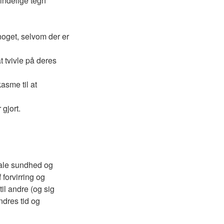
mindelige tegn
noget, selvom der er
t tvivle på deres
sme til at
 gjort.
tale sundhed og
 forvirring og
til andre (og sig
andres tid og