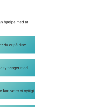
kan hjælpe med at
er du er på dine
g bekymringer med
te kan være et nyttigt