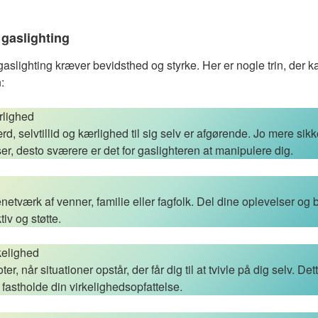
gaslighting
gaslighting kræver bevidsthed og styrke. Her er nogle trin, der 
:
rlighed
, selvtillid og kærlighed til sig selv er afgørende. Jo mere sikk
er, desto sværere er det for gaslighteren at manipulere dig.
tenetværk af venner, familie eller fagfolk. Del dine oplevelser o
iv og støtte.
kelighed
er, når situationer opstår, der får dig til at tvivle på dig selv. Det
 fastholde din virkelighedsopfattelse.