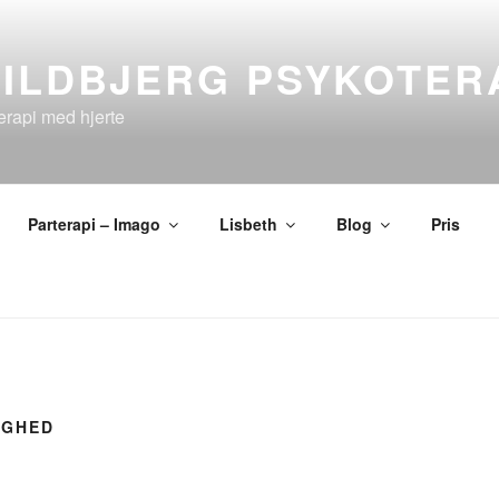
VILDBJERG PSYKOTER
erapi med hjerte
Parterapi – Imago
Lisbeth
Blog
Pris
IGHED