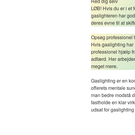
Red dig selv
LØB! Hvis du er i et
gaslighteren har god
deres evne til at sk
Opsøg professionel 
Hvis gaslighting har 
professionel hjælp fr
adfærd. Her arbejde
meget mere.
Gaslighting er en ko
offerets mentale sund
man bedre modstå den
fastholde en klar vi
udsat for gaslightin