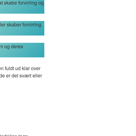
at skabe forvirring og
er skaber forvirring
dem og deres
n fuldt ud klar over
e er det svært eller