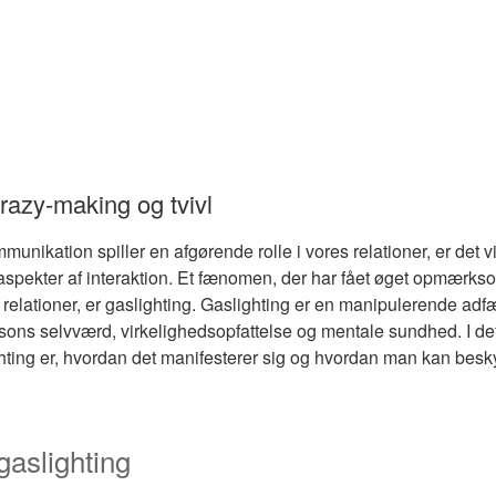
razy-making og tvivl
munikation spiller en afgørende rolle i vores relationer, er det v
e aspekter af interaktion. Et fænomen, der har fået øget opmærks
 relationer, er gaslighting. Gaslighting er en manipulerende adfæ
ons selvværd, virkelighedsopfattelse og mentale sundhed. I det
ting er, hvordan det manifesterer sig og hvordan man kan besky
 gaslighting