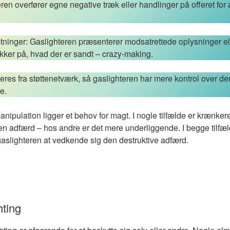
ren overfører egne negative træk eller handlinger på offeret for 
ninger: Gaslighteren præsenterer modsatrettede oplysninger ell
sikker på, hvad der er sandt – crazy-making.
oleres fra støttenetværk, så gaslighteren har mere kontrol over 
e.
anipulation ligger et behov for magt. I nogle tilfælde er krænkere
 adfærd – hos andre er det mere underliggende. I begge tilfæld
 gaslighteren at vedkende sig den destruktive adfærd.
hting