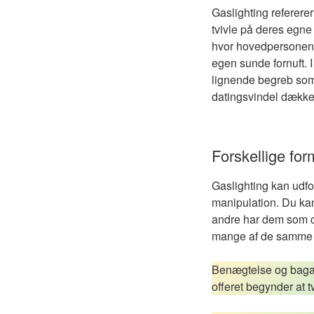
Gaslighting refererer
tvivle på deres egne
hvor hovedpersonen bl
egen sunde fornuft. I
lignende begreb so
datingsvindel dækker
Forskellige for
Gaslighting kan udfol
manipulation. Du ka
andre har dem som ch
mange af de samme 
Benægtelse og bagatel
offeret begynder at 