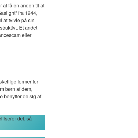
 at få en anden til at
aslight” fra 1944,
 at tvivle på sin
truktivt. Et andet
ancescam eller
skellige former for
m børn af dem,
e benytter de sig af
liserer det, så