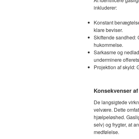
At identificere gasli
inkluderer:
Konstant benægtelse:
klare beviser.
Skiftende sandhed: Ga
hukommelse.
Sarkasme og nedlade
underminere offerets 
Projektion af skyld: G
Konsekvenser af 
De langsigtede virkn
velvære. Dette omfatt
hjælpeløshed. Gaslight
selv) og frygter, at a
medfølelse.