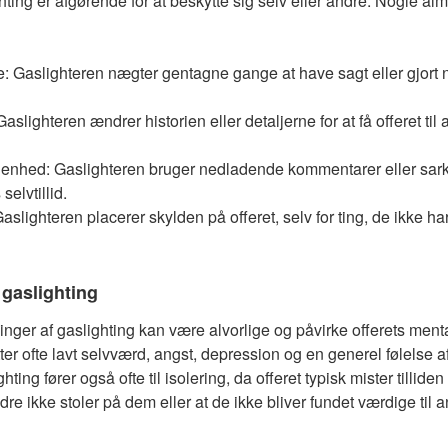
ghting er afgørende for at beskytte sig selv eller andre. Nogle al
 Gaslighteren nægter gentagne gange at have sagt eller gjort 
slighteren ændrer historien eller detaljerne for at få offeret til a
nhed: Gaslighteren bruger nedladende kommentarer eller sarka
selvtillid.
aslighteren placerer skylden på offeret, selv for ting, de ikke har
gaslighting
inger af gaslighting kan være alvorlige og påvirke offerets men
er ofte lavt selvværd, angst, depression og en generel følelse af
ing fører også ofte til isolering, da offeret typisk mister tilliden 
ndre ikke stoler på dem eller at de ikke bliver fundet værdige til 