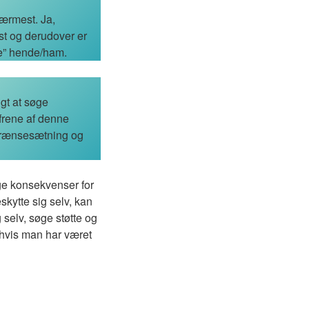
nærmest. Ja,
st og derudover er
de” hende/ham.
igt at søge
ofrene af denne
 grænsesætning og
ige konsekvenser for
skytte sig selv, kan
selv, søge støtte og
l hvis man har været