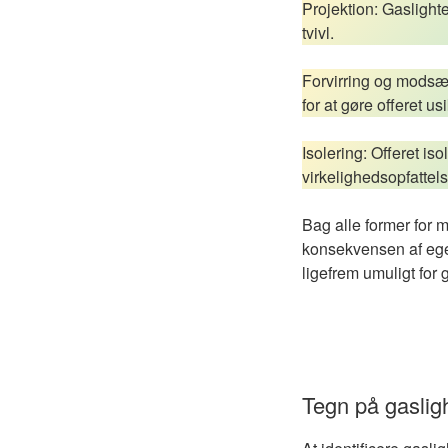
Projektion: Gaslighte
tvivl.
Forvirring og modsæt
for at gøre offeret u
Isolering: Offeret is
virkelighedsopfattels
Bag alle former for m
konsekvensen af egen
ligefrem umuligt for
Tegn på gaslig