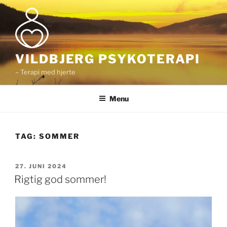
Videre
til
indhold
VILDBJERG PSYKOTERAPI
– Terapi med hjerte
Menu
TAG:
SOMMER
UDGIVET
27. JUNI 2024
DEN
Rigtig god sommer!