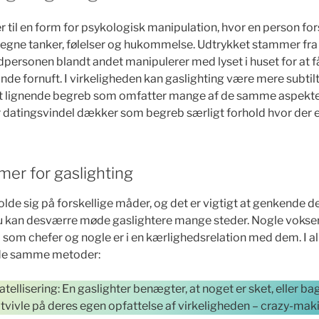
r til en form for psykologisk manipulation, hvor en person fo
es egne tanker, følelser og hukommelse. Udtrykket stammer fra
personen blandt andet manipulerer med lyset i huset for at få 
unde fornuft. I virkeligheden kan gaslighting være mere subtilt
det lignende begreb som omfatter mange af de samme aspekt
datingsvindel dækker som begreb særligt forhold hvor der e
rmer for gaslighting
lde sig på forskellige måder, og det er vigtigt at genkende d
Du kan desværre møde gaslightere mange steder. Nogle vokse
som chefer og nogle er i en kærlighedsrelation med dem. I all
 de samme metoder:
llisering: En gaslighter benægter, at noget er sket, eller baga
 tvivle på deres egen opfattelse af virkeligheden – crazy-mak