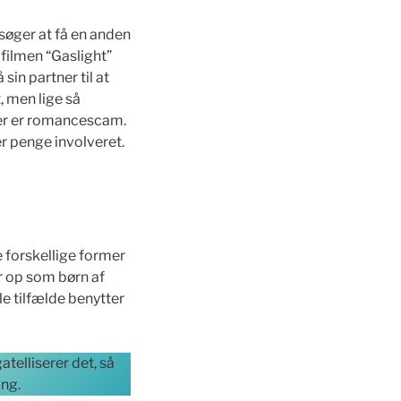
rsøger at få en anden
 filmen “Gaslight”
sin partner til at
, men lige så
er er romancescam.
r penge involveret.
e forskellige former
r op som børn af
e tilfælde benytter
telliserer det, så
ing.