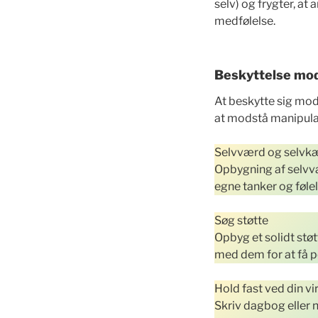
selv) og frygter, at 
medfølelse.
Beskyttelse mod
At beskytte sig mod
at modstå manipula
Selvværd og selvk
Opbygning af selvvær
egne tanker og følel
Søg støtte
Opbyg et solidt støt
med dem for at få p
Hold fast ved din vi
Skriv dagbog eller no