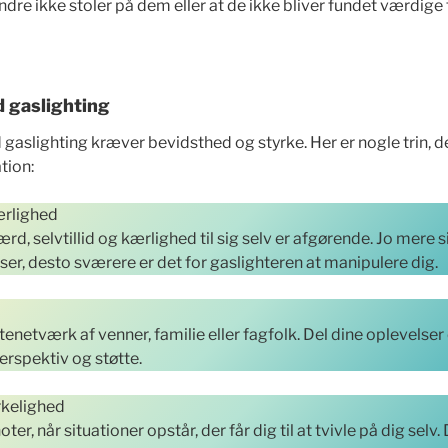
andre ikke stoler på dem eller at de ikke bliver fundet værdige 
 gaslighting
 gaslighting kræver bevidsthed og styrke. Her er nogle trin, 
tion:
ærlighed
d, selvtillid og kærlighed til sig selv er afgørende. Jo mere s
ser, desto sværere er det for gaslighteren at manipulere dig.
tenetværk af venner, familie eller fagfolk. Del dine oplevels
erspektiv og støtte.
rkelighed
ter, når situationer opstår, der får dig til at tvivle på dig selv