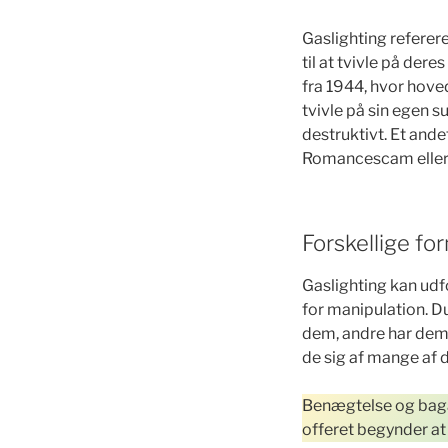
Gaslighting referere
til at tvivle på der
fra 1944, hvor hoved
tvivle på sin egen s
destruktivt. Et an
Romancescam eller 
Forskellige fo
Gaslighting kan udfo
for manipulation. 
dem, andre har dem 
de sig af mange af
Benægtelse og bagate
offeret begynder at