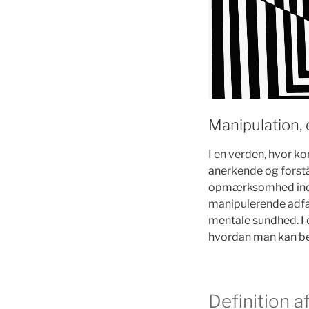
Manipulation, 
I en verden, hvor ko
anerkende og forstå
opmærksomhed inden 
manipulerende adfæ
mentale sundhed. I 
hvordan man kan be
Definition a