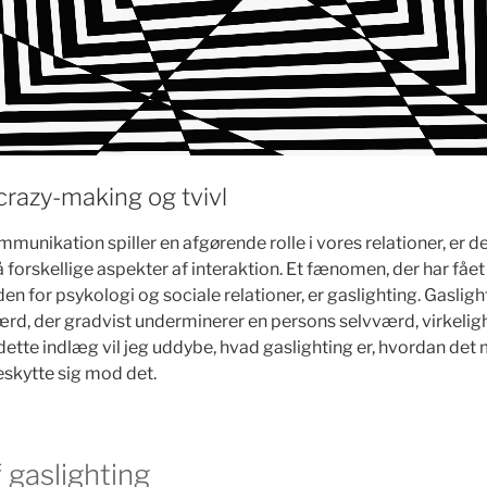
crazy-making og tvivl
mmunikation spiller en afgørende rolle i vores relationer, er det
 forskellige aspekter af interaktion. Et fænomen, der har fået
for psykologi og sociale relationer, er gaslighting. Gaslight
rd, der gradvist underminerer en persons selvværd, virkelig
dette indlæg vil jeg uddybe, hvad gaslighting er, hvordan det 
skytte sig mod det.
f gaslighting