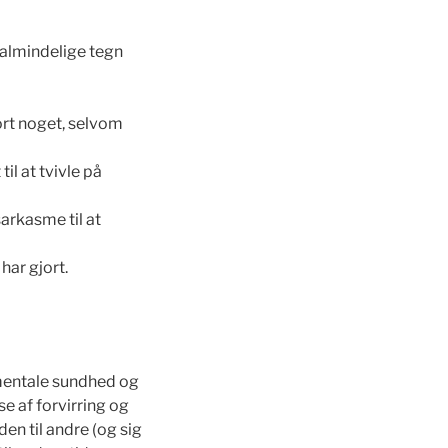
e almindelige tegn
ort noget, selvom
il at tvivle på
rkasme til at
har gjort.
 mentale sundhed og
e af forvirring og
den til andre (og sig