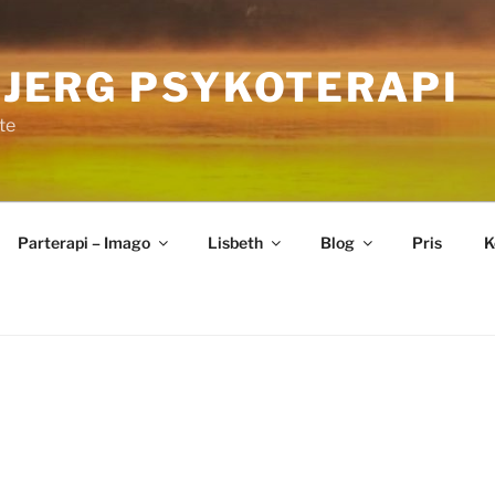
BJERG PSYKOTERAPI
te
Parterapi – Imago
Lisbeth
Blog
Pris
K