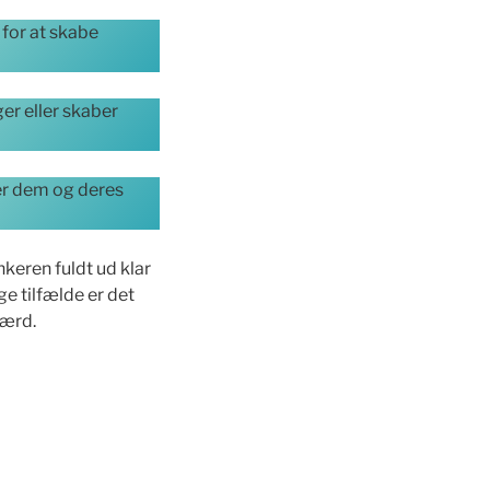
 for at skabe
r eller skaber
ver dem og deres
nkeren fuldt ud klar
e tilfælde er det
færd.