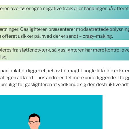
eren overfører egne negative træk eller handlinger på offeret
ætninger: Gaslighteren præsenterer modsatrettede oplysninge
re offeret usikker på, hvad der er sandt – crazy-making.
soleres fra støttenetværk, så gaslighteren har mere kontrol o
lse.
manipulation ligger et behov for magt. I nogle tilfælde er kræ
f egen adfærd – hos andre er det mere underliggende. I begg
m umuligt for gaslighteren at vedkende sig den destruktive ad