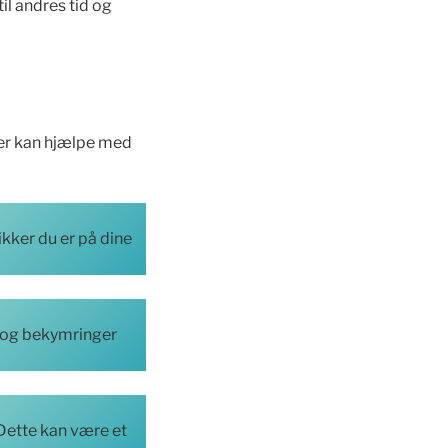
til andres tid og
der kan hjælpe med
ikker du er på dine
er og bekymringer
. Dette kan være et