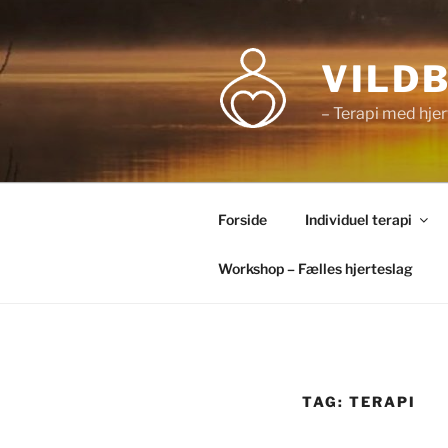
Videre
til
indhold
VILD
– Terapi med hjer
Forside
Individuel terapi
Workshop – Fælles hjerteslag
TAG:
TERAPI