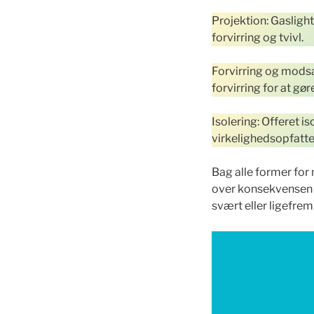
Projektion: Gaslight
forvirring og tvivl.
Forvirring og mods
forvirring for at gø
Isolering: Offeret i
virkelighedsopfatte
Bag alle former for 
over konsekvensen a
svært eller ligefre