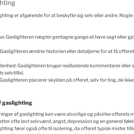
hting
ighting er afgørende for at beskytte sig selv eller andre. Nogl
: Gaslighteren nægter gentagne gange at have sagt eller gj
aslighteren ændrer historien eller detaljerne for at få offeret t
enhed: Gaslighteren bruger nedladende kommentarer eller sa
 selvtillid.
Gaslighteren placerer skylden på offeret, selv for ting, de ikke 
 gaslighting
ninger af gaslighting kan være alvorlige og påvirke offerets
ter ofte lavt selvværd, angst, depression og en generel følels
ting fører også ofte til isolering, da offeret typisk mister tilli