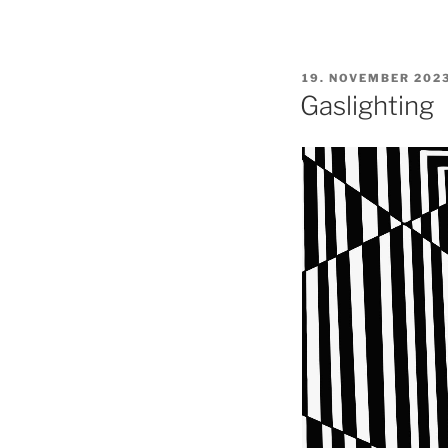
UDGIVET
19. NOVEMBER 202
DEN
Gaslighting