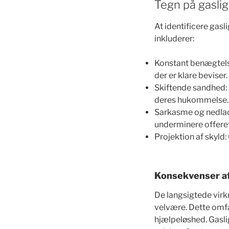
Tegn på gaslig
At identificere gasl
inkluderer:
Konstant benægtelse
der er klare beviser.
Skiftende sandhed: G
deres hukommelse.
Sarkasme og nedlad
underminere offerets
Projektion af skyld: 
Konsekvenser af
De langsigtede virk
velvære. Dette omfat
hjælpeløshed. Gasligh