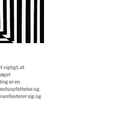
 vigtigt, at
 øget
ing er en
hedsopfattelse og
manifesterer sig og