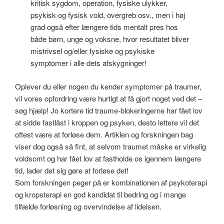
kritisk sygdom, operation, fysiske ulykker,
psykisk og fysisk vold, overgreb osv., men i høj
grad også efter længere tids mentalt pres hos
både børn, unge og voksne, hvor resultatet bliver
mistrivsel og/eller fysiske og psykiske
symptomer i alle dets afskygninger!
Oplever du eller nogen du kender symptomer på traumer,
vil vores opfordring være hurtigt at få gjort noget ved det –
søg hjælp! Jo kortere tid traume-blokeringerne har fået lov
at sidde fastlåst i kroppen og psyken, desto lettere vil det
oftest være at forløse dem. Artiklen og forskningen bag
viser dog også så fint, at selvom traumet måske er virkelig
voldsomt og har fået lov at fastholde os igennem længere
tid, lader det sig gøre at forløse det!
Som forskningen peger på er kombinationen af psykoterapi
og kropsterapi en god kandidat til bedring og i mange
tilfælde forløsning og overvindelse af lidelsen.