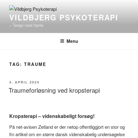
Videre
til
VILDBJERG PSYKOTERAPI
indhold
– Terapi med hjerte
Menu
TAG:
TRAUME
UDGIVET
4. APRIL 2024
DEN
Traumeforløsning ved kropsterapi
Kropsterapi – videnskabeligt forsøg!
På net-avisen Zetland er der netop offentliggjort en stor og
fin artikel om en større dansk videnskabelig undersøgelse