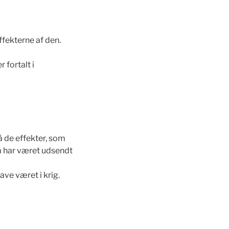
effekterne af den.
 fortalt i
å de effekter, som
om har været udsendt
ave været i krig.