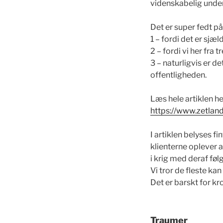
videnskabelig unde
Det er super fedt på
1 – fordi det er sjæ
2 – fordi vi her fra 
3 – naturligvis er d
offentligheden.
Læs hele artiklen her
https://www.zetla
I artiklen belyses 
klienterne oplever 
i krig med deraf fø
Vi tror de fleste ka
Det er barskt for kr
Traumer