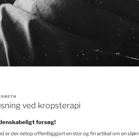
ISBETH
sning ved kropsterapi
denskabeligt forsøg!
d er der netop offentliggjort en stor og fin artikel om en stør