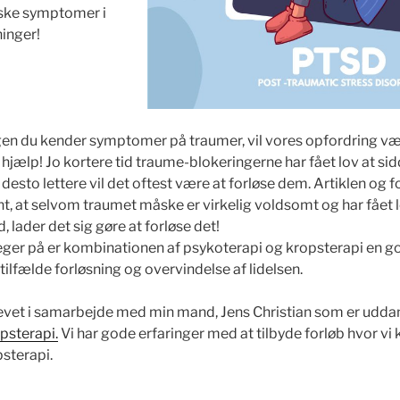
iske symptomer i
ninger!
gen du kender symptomer på traumer, vil vores opfordring være
hjælp! Jo kortere tid traume-blokeringerne har fået lov at sidd
desto lettere vil det oftest være at forløse dem. Artiklen og 
nt, at selvom traumet måske er virkelig voldsomt og har fået 
 lader det sig gøre at forløse det!
er på er kombinationen af psykoterapi og kropsterapi en god
ilfælde forløsning og overvindelse af lidelsen.
revet i samarbejde med min mand, Jens Christian som er udd
psterapi.
Vi har gode erfaringer med at tilbyde forløb hvor vi
sterapi.