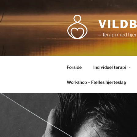
Videre
til
indhold
VILD
– Terapi med hjer
Forside
Individuel terapi
Workshop – Fælles hjerteslag