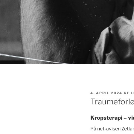
UDGIVET
4. APRIL 2024
AF
L
DEN
Traumeforlø
Kropsterapi – vi
På net-avisen Zetlan