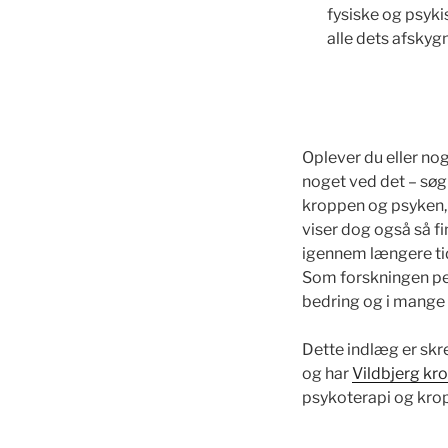
fysiske og psyk
alle dets afskyg
Oplever du eller no
noget ved det – søg 
kroppen og psyken, 
viser dog også så fi
igennem længere tid,
Som forskningen peg
bedring og i mange t
Dette indlæg er sk
og har
Vildbjerg kro
psykoterapi og krop