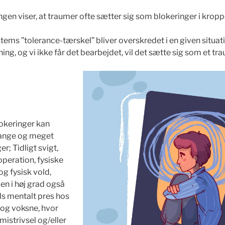
en viser, at traumer ofte sætter sig som blokeringer i kropp
ems ”tolerance-tærskel” bliver overskredet i en given situati
ing, og vi ikke får det bearbejdet, vil det sætte sig som et tr
okeringer kan
mange og meget
er; Tidligt svigt,
operation, fysiske
og fysisk vold,
en i høj grad også
ds mentalt pres hos
 og voksne, hvor
 mistrivsel og/eller