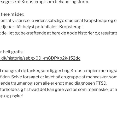
rsøgelse af Kropsterapi som behandlingsform.
 flere måder:
ldent at vi ser reelle videnskabelige studier af Kropsterapi og 
tredjepart får belyst potentialet i Kropsterapi.
et dejligt og bekræftende at høre de gode historier og resultater
, helt gratis:
nd.dk/historie/sebgx0Dl-m8DPXp2k-152dc
fint mange af de tanker, som ligger bag Kropsterapien men ogs
af den. Selve forsøget er lavet på en gruppe af mennesker, s
lgende traumer og som alle er endt med diagnosen PTSD.
n forholde sig til, hvad det kan gøre ved os som mennesker at h
op og psyke!