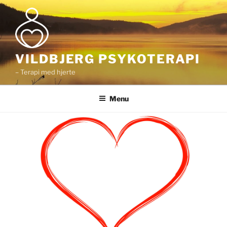
Videre
til
indhold
VILDBJERG PSYKOTERAPI
– Terapi med hjerte
Menu