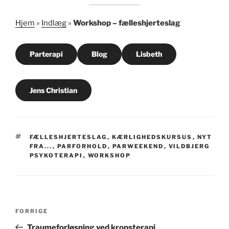
Hjem
»
Indlæg
»
Workshop – fælleshjerteslag
Parterapi
Blog
Lisbeth
Jens Christian
TAGS
FÆLLESHJERTESLAG
,
KÆRLIGHEDSKURSUS
,
NYT
FRA...
,
PARFORHOLD
,
PARWEEKEND
,
VILDBJERG
PSYKOTERAPI
,
WORKSHOP
Indlægsnavigation
Forrige
FORRIGE
indlæg
Traumeforløsning ved kropsterapi