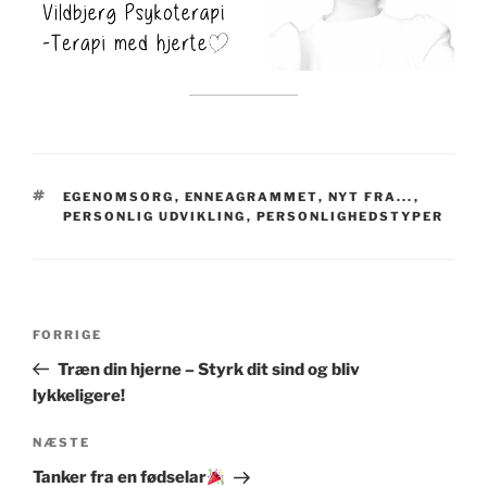
TAGS
EGENOMSORG
,
ENNEAGRAMMET
,
NYT FRA...
,
PERSONLIG UDVIKLING
,
PERSONLIGHEDSTYPER
Indlægsnavigation
Forrige
FORRIGE
indlæg
Træn din hjerne – Styrk dit sind og bliv
lykkeligere!
Næste
NÆSTE
indlæg
Tanker fra en fødselar