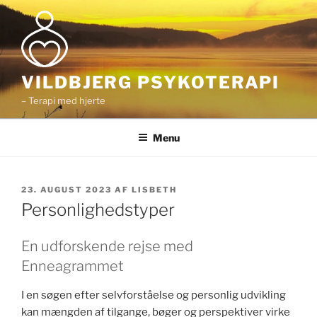
Videre
til
indhold
VILDBJERG PSYKOTERAPI
– Terapi med hjerte
Menu
UDGIVET
23. AUGUST 2023
AF
LISBETH
DEN
Personlighedstyper
En udforskende rejse med
Enneagrammet
I en søgen efter selvforståelse og personlig udvikling
kan mængden af tilgange, bøger og perspektiver virke