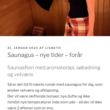
UDGIVET
31. JANUAR 2024
AF
LISBETH
DEN
Saunagus – nye tider – forår
Saunaaften med aromaterapi, søbadning
og velvære.
Så er det tid til næste runde med saunagus for dig, som
ønsker velvære og afslapning.
Der vil være skiftende temaer, nye dufte og ikke
mindst nye temperaturer inde som ude – så der vil ikke
være 2 aftener som er ens.