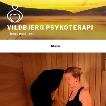
Videre
til
indhold
VILDBJERG PSYKOTERAPI
– Terapi med hjerte
Menu