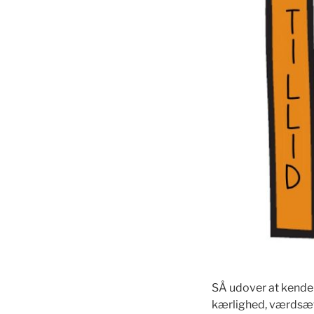
SÅ udover at kende h
kærlighed, værdsætt