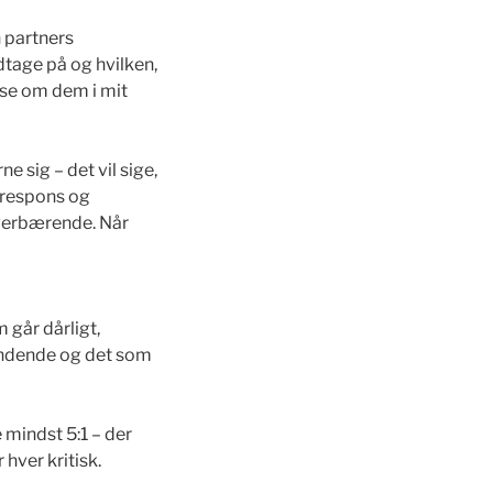
n partners
dtage på og hvilken,
læse om dem i mit
ne sig – det vil sige,
 respons og
overbærende. Når
m går dårligt,
kendende og det som
mindst 5:1 – der
hver kritisk.