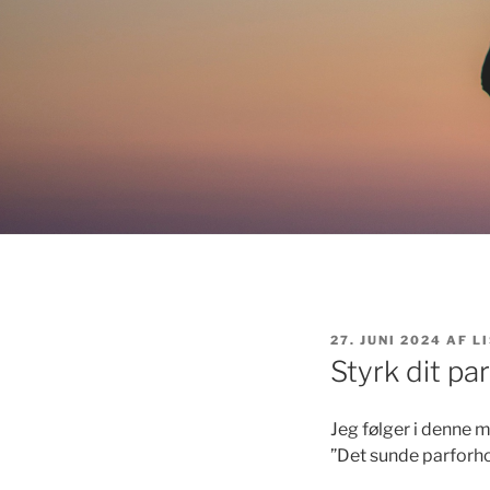
UDGIVET
27. JUNI 2024
AF
L
DEN
Styrk dit pa
Jeg følger i denne 
”Det sunde parforho