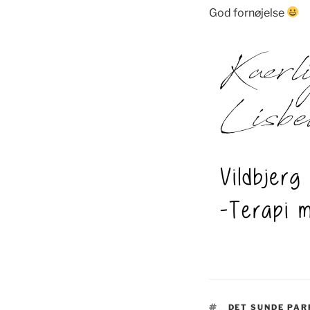
God fornøjelse
TAGS
DET SUNDE PA