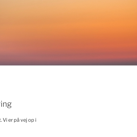
ring
i er på vej op i