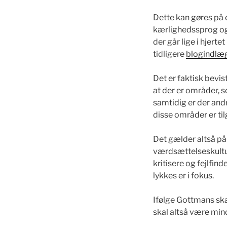
Dette kan gøres på e
kærlighedssprog og 
der går lige i hjert
tidligere
blogindlæ
Det er faktisk bevis
at der er områder,
samtidig er der an
disse områder er til
Det gælder altså på
værdsættelseskultur 
kritisere og fejlfi
lykkes er i fokus.
Ifølge Gottmans ska
skal altså være min