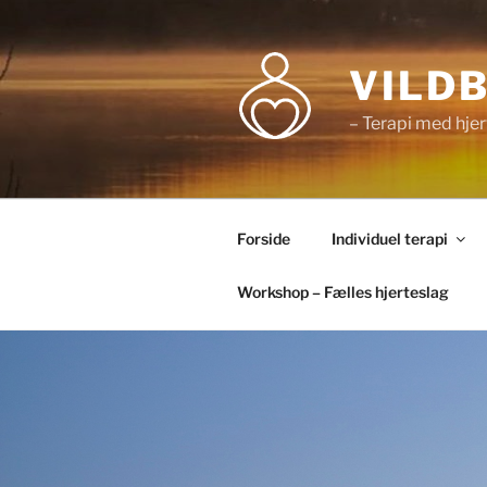
Videre
til
indhold
VILD
– Terapi med hjer
Forside
Individuel terapi
Workshop – Fælles hjerteslag