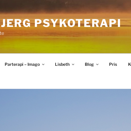
BJERG PSYKOTERAPI
te
Parterapi – Imago
Lisbeth
Blog
Pris
K