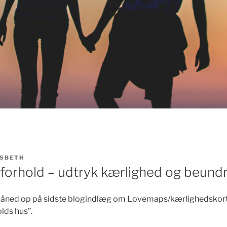
ISBETH
rforhold – udtryk kærlighed og beund
måned op på sidste blogindlæg om Lovemaps/kærlighedskort. V
lds hus”.