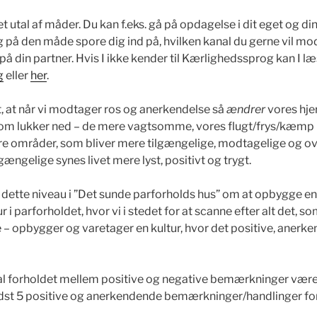
t utal af måder. Du kan f.eks. gå på opdagelse i dit eget og di
på den måde spore dig ind på, hvilken kanal du gerne vil mo
et på din partner. Hvis I ikke kender til Kærlighedssprog kan I 
g
eller
her
.
t, at når vi modtager ros og anerkendelse så
ændrer
vores hjer
 som lukker ned – de mere vagtsomme, vores flugt/frys/kæmp
dre områder, som bliver mere tilgængelige, modtagelige og 
gængelige synes livet mere lyst, positivt og trygt.
 dette niveau i ”Det sunde parforholds hus” om at opbygge en
i parforholdet, hvor vi i stedet for at scanne efter alt det, so
nde – opbygger og varetager en kultur, hvor det positive, aner
l forholdet mellem positive og negative bemærkninger være 
dst 5 positive og anerkendende bemærkninger/handlinger for 